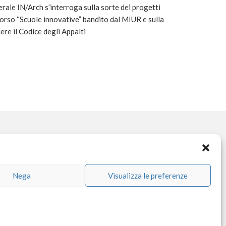
erale IN/Arch s’interroga sulla sorte dei progetti
corso “Scuole innovative” bandito dal MIUR e sulla
ere il Codice degli Appalti
OCIAL NETWORK
Nega
Visualizza le preferenze
facebook
instagram
linkedin