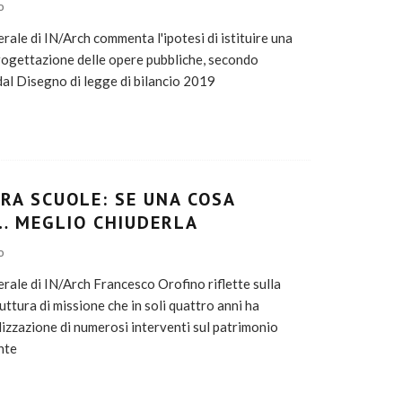
O
erale di IN/Arch commenta l'ipotesi di istituire una
rogettazione delle opere pubbliche, secondo
al Disegno di legge di bilancio 2019
URA SCUOLE: SE UNA COSA
… MEGLIO CHIUDERLA
O
erale di IN/Arch Francesco Orofino riflette sulla
uttura di missione che in soli quattro anni ha
lizzazione di numerosi interventi sul patrimonio
nte