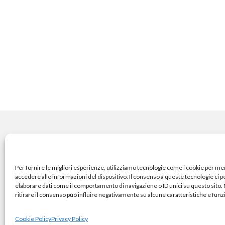
COPYRIGHT
Per fornire le migliori esperienze, utilizziamo tecnologie come i cookie per m
accedere alle informazioni del dispositivo. Il consenso a queste tecnologie ci 
elaborare dati come il comportamento di navigazione o ID unici su questo sito
© TheArchitecturalPost 202
ritirare il consenso può influire negativamente su alcune caratteristiche e funz
Cookie Policy
Privacy Policy