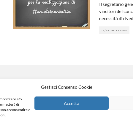
Il segretario gen
vincitori del con
necessità di rived
IN/ARCHITETTURA
Gestisci Consenso Cookie
S
emorizzare e/o
Accetta
permetterà di
. Non acconsentire o
4
x
ioni.