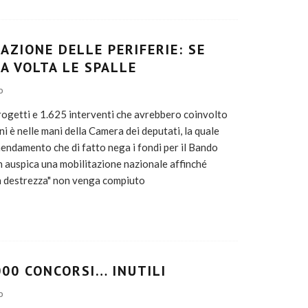
CAZIONE DELLE PERIFERIE: SE
CA VOLTA LE SPALLE
O
progetti e 1.625 interventi che avrebbero coinvolto
i è nelle mani della Camera dei deputati, la quale
endamento che di fatto nega i fondi per il Bando
h auspica una mobilitazione nazionale affinché
n destrezza" non venga compiuto
1000 CONCORSI… INUTILI
O