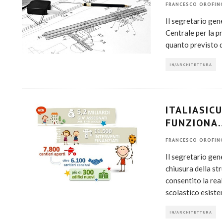
FRANCESCO OROFIN
Il segretario gen
Centrale per la p
quanto previsto d
IN/ARCHITETTURA
ITALIASIC
FUNZIONA
FRANCESCO OROFIN
Il segretario gen
chiusura della str
consentito la rea
scolastico esiste
IN/ARCHITETTURA