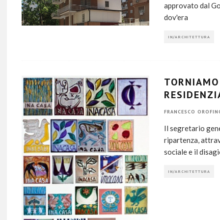
approvato dal Gov
dov'era
IN/ARCHITETTURA
TORNIAMO 
RESIDENZI
FRANCESCO OROFIN
Il segretario gen
ripartenza, attra
sociale e il disag
IN/ARCHITETTURA