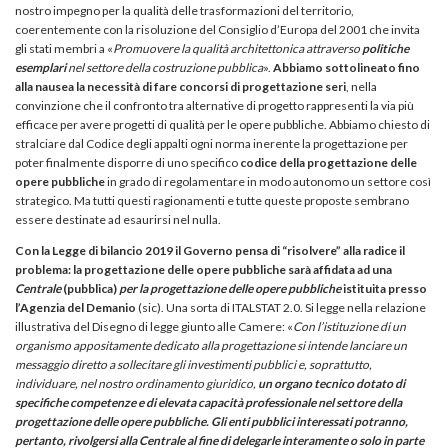
nostro impegno per la qualità delle trasformazioni del territorio,
coerentemente con la risoluzione del Consiglio d’Europa del 2001 che invita
gli stati membri a «
Promuovere la qualità architettonica attraverso
politiche
esemplari
nel settore della costruzione pubblica
».
Abbiamo sottolineato fino
alla nausea la necessità di fare concorsi di progettazione seri
, nella
convinzione che il confronto tra alternative di progetto rappresenti la via più
efficace per avere progetti di qualità per le opere pubbliche. Abbiamo chiesto di
stralciare dal Codice degli appalti ogni norma inerente la progettazione per
poter finalmente disporre di uno specifico
codice della progettazione delle
opere pubbliche
in grado di regolamentare in modo autonomo un settore così
strategico. Ma tutti questi ragionamenti e tutte queste proposte sembrano
essere destinate ad esaurirsi nel nulla.
Con la Legge di bilancio 2019 il Governo pensa di “risolvere” alla radice il
problema: la progettazione delle opere pubbliche sarà affidata ad una
Centrale
(pubblica)
per la progettazione delle opere pubbliche
istituita presso
l’Agenzia del Demanio
(sic). Una sorta di ITALSTAT 2.0. Si legge nella relazione
illustrativa del Disegno di legge giunto alle Camere: «
Con l’istituzione di un
organismo appositamente dedicato alla progettazione si intende lanciare un
messaggio diretto a sollecitare gli investimenti pubblici e, soprattutto,
individuare, nel nostro ordinamento giuridico,
un organo tecnico dotato di
specifiche competenze e di elevata capacità professionale nel settore della
progettazione delle opere pubbliche. Gli enti pubblici interessati potranno,
pertanto, rivolgersi alla Centrale al fine di delegarle interamente o solo in parte