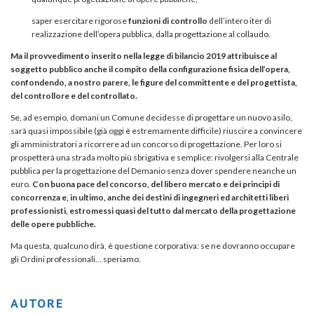
saper esercitare rigorose
funzioni di controllo
dell’intero iter di
realizzazione dell’opera pubblica, dalla progettazione al collaudo.
Ma il provvedimento inserito nella legge di bilancio 2019 attribuisce al
soggetto pubblico anche il compito della configurazione fisica dell’opera,
confondendo, a nostro parere, le figure del committente e del progettista,
del controllore e del controllato.
Se, ad esempio, domani un Comune decidesse di progettare un nuovo asilo,
sarà quasi impossibile (già oggi è estremamente difficile) riuscire a convincere
gli amministratori a ricorrere ad un concorso di progettazione. Per loro si
prospetterà una strada molto più sbrigativa e semplice: rivolgersi alla Centrale
pubblica per la progettazione del Demanio senza dover spendere neanche un
euro.
Con buona pace del concorso, del libero mercato e dei principi di
concorrenza e, in ultimo, anche dei destini di ingegneri ed architetti liberi
professionisti, estromessi quasi del tutto dal mercato della progettazione
delle opere pubbliche.
Ma questa, qualcuno dirà, è questione corporativa: se ne dovranno occupare
gli Ordini professionali… speriamo.
AUTORE