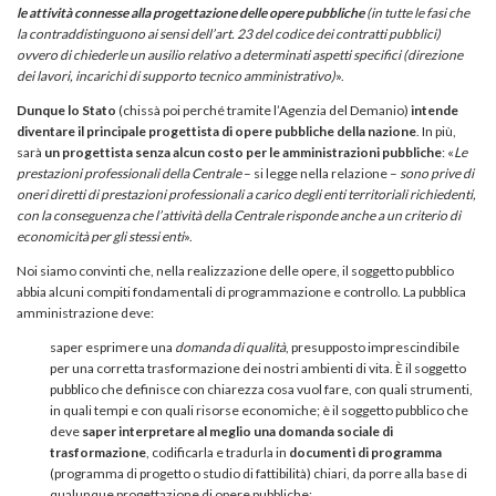
le attività connesse alla progettazione delle opere pubbliche
(in tutte le fasi che
la contraddistinguono ai sensi dell’art. 23 del codice dei contratti pubblici)
ovvero di chiederle un ausilio relativo a determinati aspetti specifici (direzione
dei lavori, incarichi di supporto tecnico amministrativo)
».
Dunque lo Stato
(chissà poi perché tramite l’Agenzia del Demanio)
intende
diventare il principale progettista di opere pubbliche della nazione
. In più,
sarà
un progettista senza alcun costo per le amministrazioni pubbliche
: «
Le
prestazioni professionali della Centrale
– si legge nella relazione –
sono prive di
oneri diretti di prestazioni professionali a carico degli enti territoriali richiedenti,
con la conseguenza che l’attività della Centrale risponde anche a un criterio di
economicità per gli stessi enti
».
Noi siamo convinti che, nella realizzazione delle opere, il soggetto pubblico
abbia alcuni compiti fondamentali di programmazione e controllo. La pubblica
amministrazione deve:
saper esprimere una
domanda di qualità
, presupposto imprescindibile
per una corretta trasformazione dei nostri ambienti di vita. È il soggetto
pubblico che definisce con chiarezza cosa vuol fare, con quali strumenti,
in quali tempi e con quali risorse economiche; è il soggetto pubblico che
deve
saper interpretare al meglio una domanda sociale di
trasformazione
, codificarla e tradurla in
documenti di programma
(programma di progetto o studio di fattibilità) chiari, da porre alla base di
qualunque progettazione di opere pubbliche;