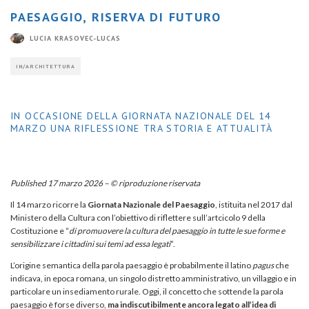
PAESAGGIO, RISERVA DI FUTURO
LUCIA KRASOVEC-LUCAS
IN/ARCHITETTURA
IN OCCASIONE DELLA GIORNATA NAZIONALE DEL 14
MARZO UNA RIFLESSIONE TRA STORIA E ATTUALITÀ
Published 17 marzo 2026 –
© riproduzione riservata
Il 14 marzo ricorre la
Giornata Nazionale del Paesaggio
,
istituita nel 2017 dal
Ministero della Cultura
con l’obiettivo di riflettere sull’artcicolo 9 della
Costituzione e “
di promuovere la cultura del paesaggio in tutte le sue forme e
sensibilizzare i cittadini sui temi ad essa legati
”.
L’origine semantica della parola paesaggio è probabilmente il latino
pagus
che
indicava, in epoca romana, un singolo distretto amministrativo, un villaggio e in
particolare un insediamento rurale. Oggi, il concetto che sottende la parola
paesaggio è forse diverso,
ma indiscutibilmente ancora legato all’idea di