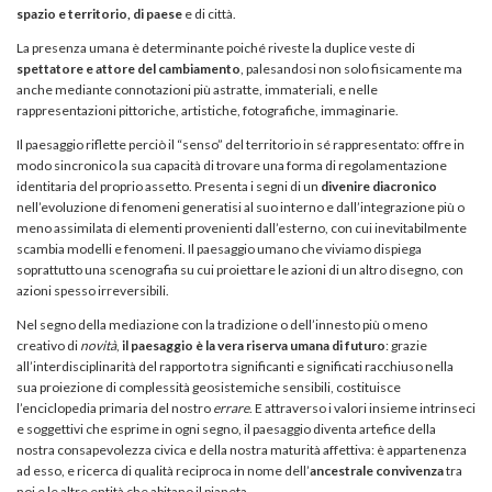
spazio e territorio, di paese
e di città.
La presenza umana è determinante poiché riveste la duplice veste di
spettatore e attore del cambiamento
, palesandosi non solo fisicamente ma
anche mediante connotazioni più astratte, immateriali, e nelle
rappresentazioni pittoriche, artistiche, fotografiche, immaginarie.
Il paesaggio riflette perciò il “senso” del territorio in sé rappresentato: offre in
modo
sincronico la sua capacità di trovare una forma di regolamentazione
identitaria del proprio assetto. Presenta i segni di un
divenire diacronico
nell’evoluzione di fenomeni generatisi al suo interno e dall’integrazione più o
meno assimilata di elementi provenienti dall’esterno, con cui inevitabilmente
scambia modelli e fenomeni. Il paesaggio umano che viviamo dispiega
soprattutto una scenografia su cui proiettare le azioni di un altro disegno, con
azioni spesso irreversibili.
Nel segno della mediazione con la tradizione o dell’innesto più o meno
creativo di
novità
,
il paesaggio è la vera riserva umana di futuro
: grazie
all’interdisciplinarità del rapporto tra significanti e significati racchiuso nella
sua proiezione di complessità geosistemiche sensibili, costituisce
l’enciclopedia primaria del nostro
errare
. E attraverso i valori insieme intrinseci
e soggettivi che esprime in ogni segno, il paesaggio diventa artefice della
nostra consapevolezza civica e della nostra maturità affettiva: è appartenenza
ad esso, e ricerca di qualità reciproca in nome dell’
ancestrale convivenza
tra
noi e le altre entità che abitano il pianeta.