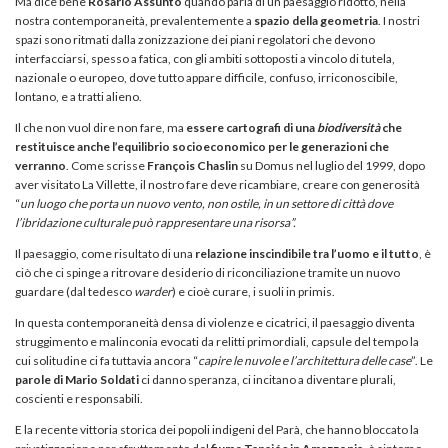
Ma dice bene
Rosario Assunto
quando parla di un paesaggio ridotto, nella
nostra contemporaneità, prevalentemente a
spazio della geometria
. I nostri
spazi sono ritmati dalla zonizzazione dei piani regolatori che devono
interfacciarsi, spesso a fatica, con gli ambiti sottoposti a vincolo di tutela,
nazionale o europeo, dove tutto appare difficile, confuso, irriconoscibile,
lontano, e a tratti alieno.
Il che non vuol dire non fare, ma
essere cartografi di una
biodiversità
che
restituisce anche l’equilibrio socioeconomico per le generazioni che
verranno
. Come scrisse
François Chaslin
su Domus nel luglio del 1999, dopo
aver visitato La Villette, il nostro fare deve ricambiare, creare con generosità
“
un luogo che porta un nuovo vento, non ostile, in un settore di città dove
l’ibridazione culturale può rappresentare una risorsa”.
Il paesaggio, come risultato di una
relazione inscindibile tra l’uomo e il tutto
, è
ciò che ci spinge a ritrovare desiderio di riconciliazione tramite un nuovo
guardare (dal tedesco
warder
) e cioè curare, i suoli in primis.
In questa contemporaneità densa di violenze e cicatrici, il paesaggio diventa
struggimento e malinconia evocati da relitti primordiali, capsule del tempo la
cui solitudine ci fa tuttavia ancora “
capire le nuvole e l’architettura delle case
”. Le
parole di Mario Soldati
ci danno speranza, ci incitano a diventare plurali,
coscienti e responsabili.
E la recente vittoria storica dei popoli indigeni del Parà, che hanno bloccato la