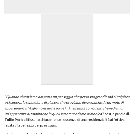
“
Quando ci troviamo davanti a un paesaggio che per la sua grandiosità ci colpisce
e ci supera, la sensazione di piacere che proviamo deriva anche da un moto di
appartenenza. Vogliamo esserne parte […] nell’unità con quello che vediamo,
un’apparenza di totalità che in quell’istante sentiamo armonica”:
così le parole di
Tullio Pericoli
fissano chiaramente l’essenza di una
residenzialità affettiva
legata alla bellezza del paesaggio.