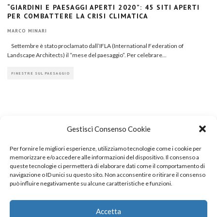
“GIARDINI E PAESAGGI APERTI 2020”: 45 SITI APERTI
PER COMBATTERE LA CRISI CLIMATICA
MARCO MINARI
Settembre è stato proclamato dall’IFLA (International Federation of
Landscape Architects) il “mese del paesaggio”. Per celebrare
...
FINESTRE SUL PAESAGGIO
Gestisci Consenso Cookie
Per fornire le migliori esperienze, utilizziamo tecnologie come i cookie per
COPYRIGHT
memorizzare e/o accedere alle informazioni del dispositivo. Il consenso a
queste tecnologie ci permetterà di elaborare dati come il comportamento di
navigazione o ID unici su questo sito. Non acconsentire o ritirare il consenso
può influire negativamente su alcune caratteristiche e funzioni.
© TheArchitecturalPost 2024
SOCIAL NETWORK
Accetta