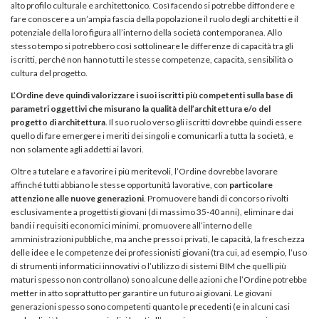
alto profilo culturale e architettonico. Così facendo si potrebbe diffondere e
fare conoscere a un’ampia fascia della popolazione il ruolo degli architetti e il
potenziale della loro figura all’interno della società contemporanea. Allo
stesso tempo si potrebbero così sottolineare le differenze di capacità tra gli
iscritti, perché non hanno tutti le stesse competenze, capacità, sensibilità o
cultura del progetto.
L’Ordine deve quindi valorizzare i suoi iscritti più competenti sulla base di
parametri oggettivi che misurano la qualità dell’architettura e/o del
progetto di architettura
. Il suo ruolo verso gli iscritti dovrebbe quindi essere
quello di fare emergere i meriti dei singoli e comunicarli a tutta la società, e
non solamente agli addetti ai lavori.
Oltre a tutelare e a favorire i più meritevoli, l’Ordine dovrebbe lavorare
affinché tutti abbiano le stesse opportunità lavorative, con
particolare
attenzione alle nuove generazioni
. Promuovere bandi di concorso rivolti
esclusivamente a progettisti giovani (di massimo 35-40 anni), eliminare dai
bandi i requisiti economici minimi, promuovere all’interno delle
amministrazioni pubbliche, ma anche presso i privati, le capacità, la freschezza
delle idee e le competenze dei professionisti giovani (tra cui, ad esempio, l’uso
di strumenti informatici innovativi o l’utilizzo di sistemi BIM che quelli più
maturi spesso non controllano) sono alcune delle azioni che l’Ordine potrebbe
metter in atto soprattutto per garantire un futuro ai giovani. Le giovani
generazioni spesso sono competenti quanto le precedenti (e in alcuni casi