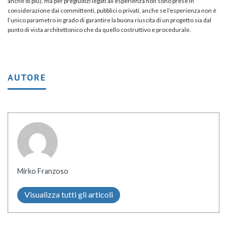
anche di più), ma per pregiudizi legati all’esperienza non sono prese in
considerazione dai committenti, pubblici o privati, anche se l’esperienza non è
l’unico parametro in grado di garantire la buona riuscita di un progetto sia dal
punto di vista architettonico che da quello costruttivo e procedurale.
AUTORE
Mirko Franzoso
Visualizza tutti gli articoli