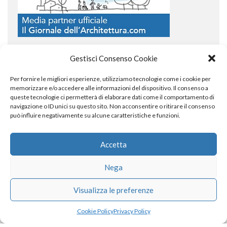
Gestisci Consenso Cookie
Per fornire le migliori esperienze, utilizziamo tecnologie come i cookie per
COPYRIGHT
memorizzare e/o accedere alle informazioni del dispositivo. Il consenso a
queste tecnologie ci permetterà di elaborare dati come il comportamento di
navigazione o ID unici su questo sito. Non acconsentire o ritirare il consenso
può influire negativamente su alcune caratteristiche e funzioni.
© TheArchitecturalPost 2024
SOCIAL NETWORK
Accetta
Nega
x
facebook
instagram
linkedin
Visualizza le preferenze
Cookie Policy
Privacy Policy