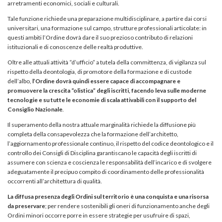
arretramenti economici, sociali e culturali.
Tale funzione richiede una preparazione multidisciplinare, a partire dai corsi
universitari, una formazione sul campo, strutture professionali articolate: in
questi ambiti l’Ordine dovrà dare il suo prezioso contributo di relazioni
istituzionali e di conoscenze delle realtà produttive.
Oltre alle attuali attività “d’ufficio” a tutela della committenza, di vigilanza sul
rispetto della deontologia, di promotore della formazione e di custode
dell’albo,
l’Ordine dovrà quindi essere capace di accompagnare e
promuovere la crescita “olistica” degli iscritti, facendo leva sulle moderne
tecnologie e su tutte le economie di scala attivabili con il supporto del
Consiglio Nazionale
.
Il superamento della nostra attuale marginalità richiede la diffusione più
completa della consapevolezza che la formazione dell’architetto,
l’aggiornamento professionale continuo, il rispetto del codice deontologico e il
controllo dei Consigli di Disciplina garantiscano le capacità degli iscritti di
assumere con scienza e coscienza le responsabilità dell’incarico e di svolgere
adeguatamente il precipuo compito di coordinamento delle professionalità
occorrenti all’architettura di qualità.
La diffusa presenza degli Ordini sul territorio è una conquista e una risorsa
da preservare
; per rendere sostenibili gli oneri di funzionamento anche degli
Ordini minori occorre porre in essere strategie per usufruire di spazi,