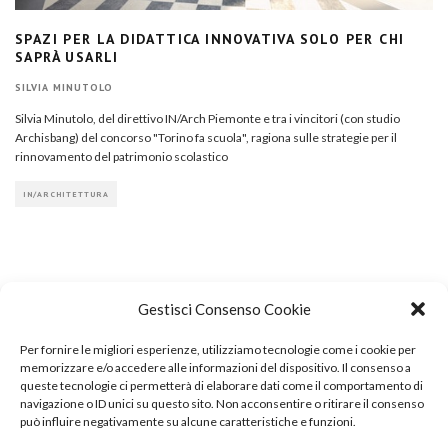
SPAZI PER LA DIDATTICA INNOVATIVA SOLO PER CHI
SAPRÀ USARLI
SILVIA MINUTOLO
Silvia Minutolo, del direttivo IN/Arch Piemonte e tra i vincitori (con studio
Archisbang) del concorso "Torino fa scuola", ragiona sulle strategie per il
rinnovamento del patrimonio scolastico
IN/ARCHITETTURA
Gestisci Consenso Cookie
Per fornire le migliori esperienze, utilizziamo tecnologie come i cookie per
COPYRIGHT
memorizzare e/o accedere alle informazioni del dispositivo. Il consenso a
queste tecnologie ci permetterà di elaborare dati come il comportamento di
navigazione o ID unici su questo sito. Non acconsentire o ritirare il consenso
può influire negativamente su alcune caratteristiche e funzioni.
© TheArchitecturalPost 2024