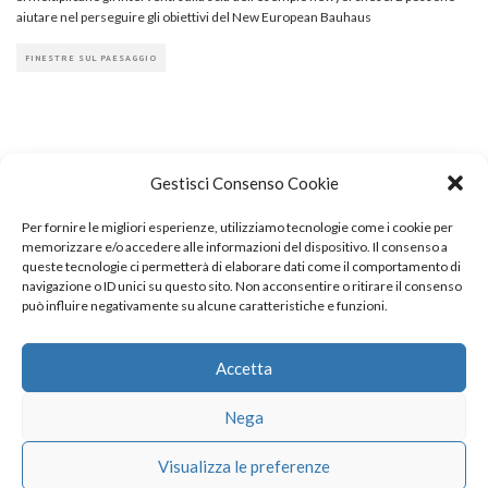
aiutare nel perseguire gli obiettivi del New European Bauhaus
FINESTRE SUL PAESAGGIO
Gestisci Consenso Cookie
Per fornire le migliori esperienze, utilizziamo tecnologie come i cookie per
COPYRIGHT
memorizzare e/o accedere alle informazioni del dispositivo. Il consenso a
queste tecnologie ci permetterà di elaborare dati come il comportamento di
navigazione o ID unici su questo sito. Non acconsentire o ritirare il consenso
può influire negativamente su alcune caratteristiche e funzioni.
© TheArchitecturalPost 2024
SOCIAL NETWORK
Accetta
Nega
x
facebook
instagram
linkedin
Visualizza le preferenze