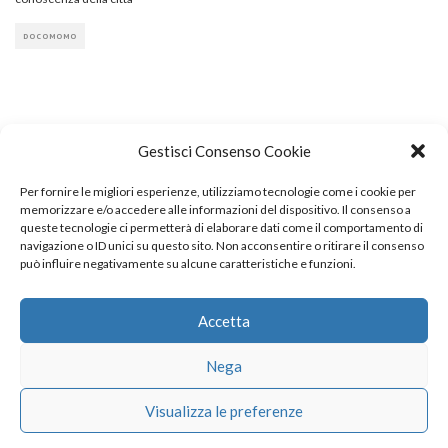
DOCOMOMO
Gestisci Consenso Cookie
Per fornire le migliori esperienze, utilizziamo tecnologie come i cookie per
COPYRIGHT
memorizzare e/o accedere alle informazioni del dispositivo. Il consenso a
queste tecnologie ci permetterà di elaborare dati come il comportamento di
navigazione o ID unici su questo sito. Non acconsentire o ritirare il consenso
può influire negativamente su alcune caratteristiche e funzioni.
© TheArchitecturalPost 2024
SOCIAL NETWORK
Accetta
Nega
x
facebook
instagram
linkedin
Visualizza le preferenze