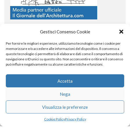
Gestisci Consenso Cookie
Per fornire le migliori esperienze, utilizziamo tecnologie come i cookie per
COPYRIGHT
memorizzare e/o accedere alle informazioni del dispositivo. Il consenso a
queste tecnologie ci permetterà di elaborare dati come il comportamento di
navigazione o ID unici su questo sito. Non acconsentire o ritirare il consenso
può influire negativamente su alcune caratteristiche e funzioni.
© TheArchitecturalPost 2024
SOCIAL NETWORK
Accetta
Nega
x
facebook
instagram
linkedin
Visualizza le preferenze
Cookie Policy
Privacy Policy