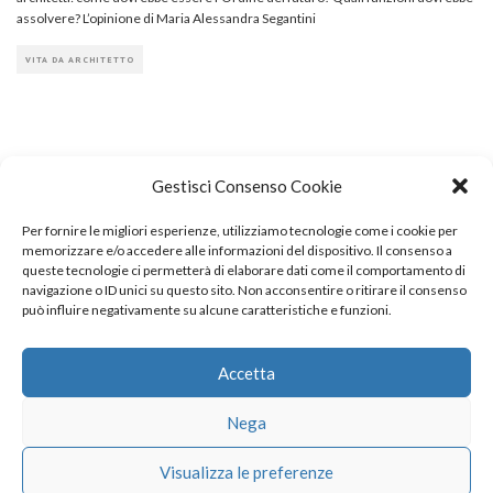
assolvere? L’opinione di Maria Alessandra Segantini
VITA DA ARCHITETTO
Gestisci Consenso Cookie
Per fornire le migliori esperienze, utilizziamo tecnologie come i cookie per
COPYRIGHT
memorizzare e/o accedere alle informazioni del dispositivo. Il consenso a
queste tecnologie ci permetterà di elaborare dati come il comportamento di
navigazione o ID unici su questo sito. Non acconsentire o ritirare il consenso
può influire negativamente su alcune caratteristiche e funzioni.
© TheArchitecturalPost 2024
SOCIAL NETWORK
Accetta
Nega
x
facebook
instagram
linkedin
Visualizza le preferenze