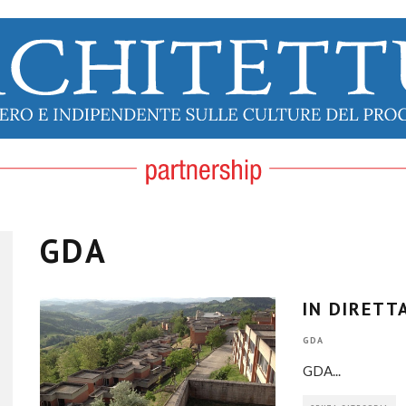
GDA
IN DIRETT
GDA
GDA
...