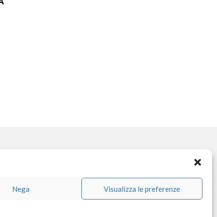
A
OCIAL NETWORK
Nega
Visualizza le preferenze
facebook
instagram
linkedin