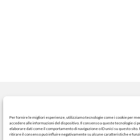
COPYRIGHT
Per fornire le migliori esperienze, utilizziamo tecnologie come i cookie per m
accedere alle informazioni del dispositivo. Il consenso a queste tecnologie ci 
elaborare dati come il comportamento di navigazione o ID unici su questo sito
© TheArchitecturalPost 202
ritirare il consenso può influire negativamente su alcune caratteristiche e funz