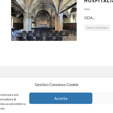
HOSPITALI
GDA
GDA
...
SENZA CATEGORIA
Gestisci Consenso Cookie
S
emorizzare e/o
Accetta
permetterà di
. Non acconsentire o
4
x
ioni.