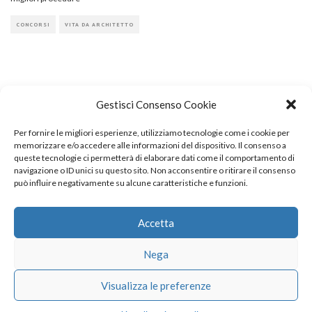
CONCORSI
VITA DA ARCHITETTO
Gestisci Consenso Cookie
Per fornire le migliori esperienze, utilizziamo tecnologie come i cookie per
COPYRIGHT
memorizzare e/o accedere alle informazioni del dispositivo. Il consenso a
queste tecnologie ci permetterà di elaborare dati come il comportamento di
navigazione o ID unici su questo sito. Non acconsentire o ritirare il consenso
può influire negativamente su alcune caratteristiche e funzioni.
© TheArchitecturalPost 2024
SOCIAL NETWORK
Accetta
Nega
x
facebook
instagram
linkedin
Visualizza le preferenze