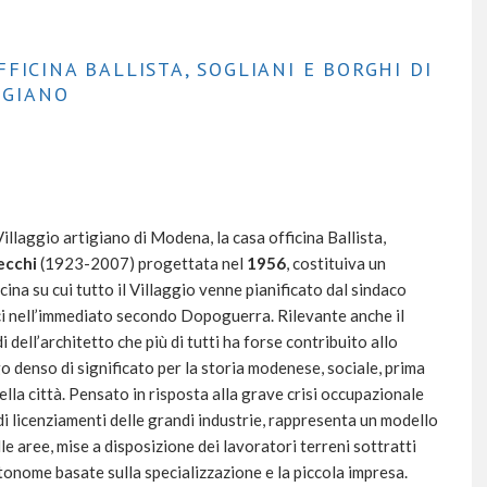
FICINA BALLISTA, SOGLIANI E BORGHI DI
IGIANO
laggio artigiano di Modena, la casa officina Ballista,
ecchi
(1923-2007) progettata nel
1956
, costituiva un
ina su cui tutto il Villaggio venne pianificato dal sindaco
ci nell’immediato secondo Dopoguerra.
Rilevante anche il
i dell’architetto che più di tutti ha forse contribuito allo
 denso di significato per la storia modenese, sociale, prima
lla città.
Pensato in risposta alla grave crisi occupazionale
 di licenziamenti delle grandi industrie, rappresenta un modello
le aree, mise a disposizione dei lavoratori terreni sottratti
tonome basate sulla specializzazione e la piccola impresa.