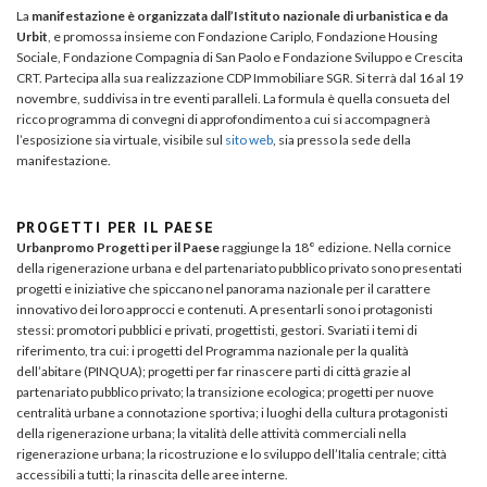
La
manifestazione è organizzata dall’Istituto nazionale di urbanistica e da
Urbit
, e promossa insieme con Fondazione Cariplo, Fondazione Housing
Sociale, Fondazione Compagnia di San Paolo e Fondazione Sviluppo e Crescita
CRT. Partecipa alla sua realizzazione CDP Immobiliare SGR. Si terrà dal 16 al 19
novembre, suddivisa in tre eventi paralleli. La formula è quella consueta del
ricco programma di convegni di approfondimento a cui si accompagnerà
l’esposizione sia virtuale, visibile sul
sito web
, sia presso la sede della
manifestazione.
PROGETTI PER IL PAESE
Urbanpromo Progetti per il Paese
raggiunge la 18° edizione. Nella cornice
della rigenerazione urbana e del partenariato pubblico privato sono presentati
progetti e iniziative che spiccano nel panorama nazionale per il carattere
innovativo dei loro approcci e contenuti. A presentarli sono i protagonisti
stessi: promotori pubblici e privati, progettisti, gestori. Svariati i temi di
riferimento, tra cui: i progetti del Programma nazionale per la qualità
dell’abitare (PINQUA); progetti per far rinascere parti di città grazie al
partenariato pubblico privato; la transizione ecologica; progetti per nuove
centralità urbane a connotazione sportiva; i luoghi della cultura protagonisti
della rigenerazione urbana; la vitalità delle attività commerciali nella
rigenerazione urbana; la ricostruzione e lo sviluppo dell’Italia centrale; città
accessibili a tutti; la rinascita delle aree interne.