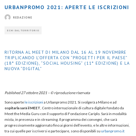
URBANPROMO 2021: APERTE LE ISCRIZIONI
REDAZIONE
ECHI DAL TERRITORIO
RITORNA AL MEET DI MILANO DAL 16 AL 19 NOVEMBRE
TRIPLICANDO L’OFFERTA CON “PROGETTI PER IL PAESE”
(18° EDIZIONE), “SOCIAL HOUSING” (11° EDIZIONE) E LA
NUOVA “DIGITAL”
Published 27 ottobre 2021 – © riproduzione riservata
Sono aperte
le iscrizioni
a Urbanpromo 2021. Si svolgerà a Milano e ad
ospitarla sarà il MEET
, Centro internazionale di cultura digitale fondato da
Meet the Media Guru con il supporto di Fondazione Cariplo. Sarà in modalità
mista, in presenza e in streaming. Il programma dei convegni, che sarà
progressivamente aggiornato fino ai giorni dell’evento, e le altre informazioni,
tra cui quelle per iscriversi e partecipare, sono disponibili su
urbanpromo.it