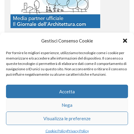
Gestisci Consenso Cookie
Per fornire le migliori esperienze, utilizziamo tecnologie come i cookie per
COPYRIGHT
memorizzare e/o accedere alle informazioni del dispositivo. Il consenso a
queste tecnologie ci permetterà di elaborare dati come il comportamento di
navigazione o ID unici su questo sito. Non acconsentire o ritirare il consenso
può influire negativamente su alcune caratteristiche e funzioni.
© TheArchitecturalPost 2024
SOCIAL NETWORK
Accetta
Nega
x
facebook
instagram
linkedin
Visualizza le preferenze
Cookie Policy
Privacy Policy