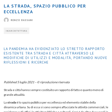
LA STRADA, SPAZIO PUBBLICO PER
ECCELLENZA
RENZO BASSANI
IN/ARCHITETTURA
LA PANDEMIA HA EVIDENZIATO LO STRETTO RAPPORTO
ESISTENTE TRA STRADA E CITTÀ ATTRAVERSO LE
MODIFICHE DI UTILIZZI E MODALITÀ, PORTANDO NUOVE
RIFLESSIONI E RICERCHE
Published 5 luglio 2021 – © riproduzione riservata
Strada e città hanno sempre costituito un rapporto di fatto e quanto meno di
grande attualità.
La
strada
è lo spazio pubblico per eccellenza ed elemento stabile della
dinamica urbana. Su di essa si sono sempre affacciate le attività commerciali, le
residenze e gli uffici, le attività pubbliche e culturali. Così è da oltre due secoli in