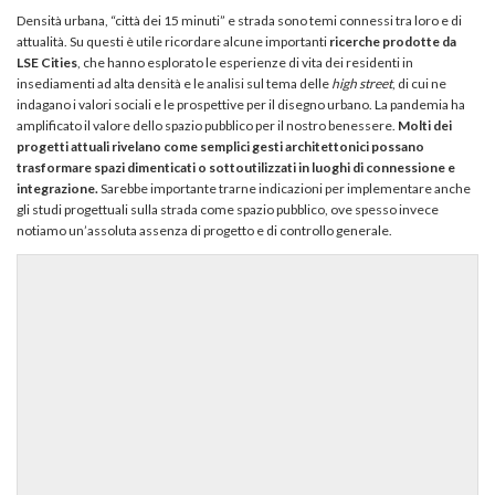
Densità urbana, “città dei 15 minuti” e strada sono temi connessi tra loro e di
attualità. Su questi è utile ricordare alcune importanti
ricerche prodotte da
LSE Cities
, che hanno esplorato le esperienze di vita dei residenti in
insediamenti ad alta densità e le analisi sul tema delle
high street
, di cui ne
indagano i valori sociali e le prospettive per il disegno urbano. La pandemia ha
amplificato il valore dello spazio pubblico per il nostro benessere.
Molti dei
progetti attuali rivelano come semplici gesti architettonici possano
trasformare spazi dimenticati o sottoutilizzati in luoghi di connessione e
integrazione.
Sarebbe importante trarne indicazioni per implementare anche
gli studi progettuali sulla strada come spazio pubblico, ove spesso invece
notiamo un’assoluta assenza di progetto e di controllo generale.