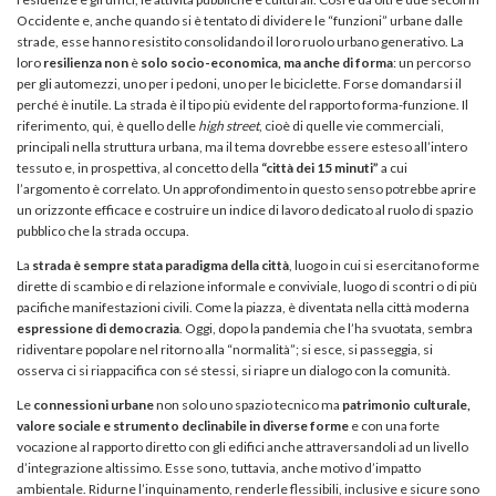
Occidente e, anche quando si è tentato di dividere le “funzioni” urbane dalle
strade, esse hanno resistito consolidando il loro ruolo urbano generativo. La
loro
resilienza non
è
solo socio-economica, ma anche di forma
: un percorso
per gli automezzi, uno per i pedoni, uno per le biciclette. Forse domandarsi il
perché è inutile. La strada è il tipo più evidente del rapporto forma-funzione. Il
riferimento, qui, è quello delle
high street
, cioè di quelle vie commerciali,
principali nella struttura urbana, ma il tema dovrebbe essere esteso all’intero
tessuto e, in prospettiva, al concetto della
“città dei 15 minuti”
a cui
l’argomento è correlato. Un approfondimento in questo senso potrebbe aprire
un orizzonte efficace e costruire un indice di lavoro dedicato al ruolo di spazio
pubblico che la strada occupa.
La
strada è sempre stata paradigma della città
, luogo in cui si esercitano forme
dirette di scambio e di relazione informale e conviviale, luogo di scontri o di più
pacifiche manifestazioni civili. Come la piazza, è diventata nella città moderna
espressione di democrazia
. Oggi, dopo la pandemia che l’ha svuotata, sembra
ridiventare popolare nel ritorno alla “normalità”; si esce, si passeggia, si
osserva ci si riappacifica con sé stessi, si riapre un dialogo con la comunità.
Le
connessioni urbane
non solo uno spazio tecnico ma
patrimonio culturale,
valore sociale e strumento declinabile in diverse forme
e con una forte
vocazione al rapporto diretto con gli edifici anche attraversandoli ad un livello
d’integrazione altissimo. Esse sono, tuttavia, anche motivo d’impatto
ambientale. Ridurne l’inquinamento, renderle flessibili, inclusive e sicure sono