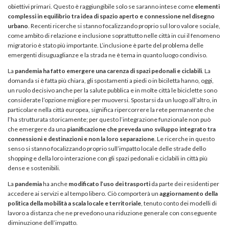
obiettivi primari. Questo è raggiungibile solo se saranno intese come
elementi
complessi in equilibrio tra idea di spazio aperto e connessione nel disegno
urbano
. Recenti ricerche si stanno focalizzando proprio sul loro valore sociale,
come ambito di relazione e inclusione soprattutto nelle città in cui il fenomeno
migratorio è stato più importante. L’inclusione è parte del problema delle
emergenti disuguaglianze e la strada ne è tema in quanto luogo condiviso.
La
pandemia ha fatto emergere una carenza di spazi pedonali e ciclabili
. La
domanda si è fatta più chiara, gli spostamenti a piedi o in biciletta hanno, oggi,
un ruolo decisivo anche per la salute pubblica e in molte città le biciclette sono
considerate l’opzione migliore per muoversi. Spostarsi da un luogo all’altro, in
particolare nella città europea, significa ripercorrere la rete permanente che
l’ha strutturata storicamente; per questo l’integrazione funzionale non può
che emergere da una
pianificazione che preveda uno sviluppo integrato tra
connessioni e destinazioni e non la loro separazione
. Le ricerche in questo
senso si stanno focalizzando proprio sull’impatto locale delle strade dello
shopping e della loro interazione con gli spazi pedonali e ciclabili in città più
dense e sostenibili.
La
pandemia
ha anche
modificato l’uso dei trasporti
da parte dei residenti per
accedere ai servizi e al tempo libero. Ciò comporterà un
aggiornamento della
politica della mobilità a scala locale
e territoriale
, tenuto conto dei modelli di
lavoro a distanza che ne prevedono una riduzione generale con conseguente
diminuzione dell’impatto.