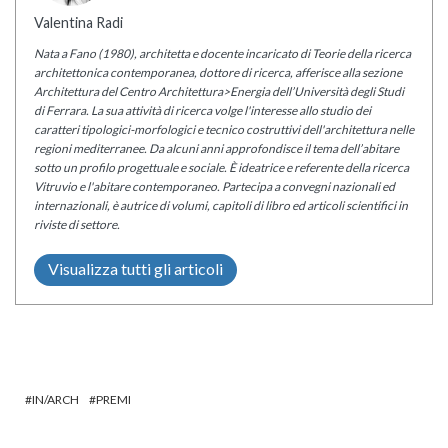
Valentina Radi
Nata a Fano (1980), architetta e docente incaricato di Teorie della ricerca
architettonica contemporanea, dottore di ricerca, afferisce alla sezione
Architettura del Centro Architettura>Energia dell’Università degli Studi
di Ferrara. La sua attività di ricerca volge l'interesse allo studio dei
caratteri tipologici-morfologici e tecnico costruttivi dell'architettura nelle
regioni mediterranee. Da alcuni anni approfondisce il tema dell’abitare
sotto un profilo progettuale e sociale. È ideatrice e referente della ricerca
Vitruvio e l'abitare contemporaneo. Partecipa a convegni nazionali ed
internazionali, è autrice di volumi, capitoli di libro ed articoli scientifici in
riviste di settore.
Visualizza tutti gli articoli
IN/ARCH
PREMI