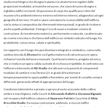
studio morfologico che disegna in pianta e in alzato forme regolari dalle
proporzioni modulate, armoniche ed auree, che siano di nuovo disegno o
inglobino edifici esistenti. Disposizione di corpi che qualificano i ritmi del
muoversi fra ambienti interno-esterno ed interno-interno, adagiandosi ad ogni
geografia di terreno. I fronti e i piani connotano la riconoscibilità dell’edificio,
con la sintassi compositiva dai riferimenti internazionali, in grado di risolvere
anche aspetti ambientali. S’integra l’uso di nuovi e modulari sistemi di
costruzione, di rivestimento materico, performante e naturale, caratterizzato
da cromie e tessiture che fanno dell’edificio un simbolo radicato nel luogo, fra
produttività, conoscenza, salute e spiritualità.
Un rapporto con il luogo che può diventare integrato e simbiotico, come nella
cantina vinicola di
Zitomori
in cui il getto materico di calcestruzzo in opera
richiama l’unicità del lavoro manuale. Quel lavorio intenso, pregiato ed unico,
che si rivela in un’opera solida custode di ricchezza irripetibile. A confronto con
l’effimero intervento di
ND Studio
che attraverso la povertà di componenti
modulari di cantiere crea l’Arena Q1, in grado di trasformare
temporaneamente lo spazio pubblico fiorentino, per eventi di socialità sempre
differenti, generando effetti di appropriazione del luogo.
Condizioni intimistiche e private si aprono al vasto orizzonte delle colline
umbre e marchigiane, nella Casa K di
Alessando Bulletti e Giovanna Bignami
,
nel recupero dell’edificio colonico di
Nazareno Petrini
e Casa Noè di
Silvia
Brocchini Studio
, fra nuova costruzione, addizioni, e riuso in edifici