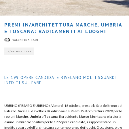
PREMI IN/ARCHITETTURA MARCHE, UMBRIA
E TOSCANA: RADICAMENTI AI LUOGHI
VALENTINA RADI
IN/ARCHITETTURA
LE 199 OPERE CANDIDATE RIVELANO MOLTI SGUARDI
INEDITI SUL FARE
URBINO (PESARO E URBINO). Venerdì 16 ottobre, presso la Sala del trono del
Palazzo Ducale si è svolta la
IV edizione
dei Premi IN/Architettura 2020 per le
regioni
Marche
,
Umbria
e
Toscana
. Il presidente
Marco Montagna
e la giuria
danno un bilancio positivo per le 199 opere candidate, a rappresentare un
inedito sguardo dell’architettura contemporanea dei luoghi. Occasione, oltre