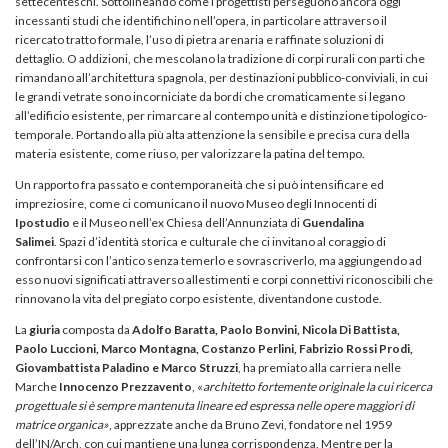
settecenteschi. Sottolineando come i progettisti perseguono ancora oggi
incessanti studi che identifichino nell’opera, in particolare attraverso il
ricercato tratto formale, l’uso di pietra arenaria e raffinate soluzioni di
dettaglio. O addizioni, che mescolano la tradizione di corpi rurali con parti che
rimandano all’architettura spagnola, per destinazioni pubblico-conviviali, in cui
le grandi vetrate sono incorniciate da bordi che cromaticamente si legano
all’edificio esistente, per rimarcare al contempo unità e distinzione tipologico-
temporale. Portando alla più alta attenzione la sensibile e precisa cura della
materia esistente, come riuso, per valorizzare la patina del tempo.
Un rapporto fra passato e contemporaneità che si può intensificare ed
impreziosire, come ci comunicano il nuovo Museo degli Innocenti di
Ipostudio
e il Museo nell’ex Chiesa dell’Annunziata di
Guendalina
Salimei
. Spazi d’identità storica e culturale che ci invitano al coraggio di
confrontarsi con l’antico senza temerlo e sovrascriverlo, ma aggiungendo ad
esso nuovi significati attraverso allestimenti e corpi connettivi riconoscibili che
rinnovano la vita del pregiato corpo esistente, diventandone custode.
La
giuria
composta da
Adolfo Baratta, Paolo Bonvini, Nicola Di Battista,
Paolo Luccioni, Marco Montagna, Costanzo Perlini, Fabrizio Rossi Prodi,
Giovambattista Paladino e Marco Struzzi
, ha premiato alla carriera nelle
Marche
Innocenzo Prezzavento
, «
architetto fortemente originale la cui ricerca
progettuale si è sempre mantenuta lineare ed espressa nelle opere maggiori di
matrice organica»
, apprezzate anche da Bruno Zevi, fondatore nel 1959
dell’IN/Arch, con cui mantiene una lunga corrispondenza. Mentre per la