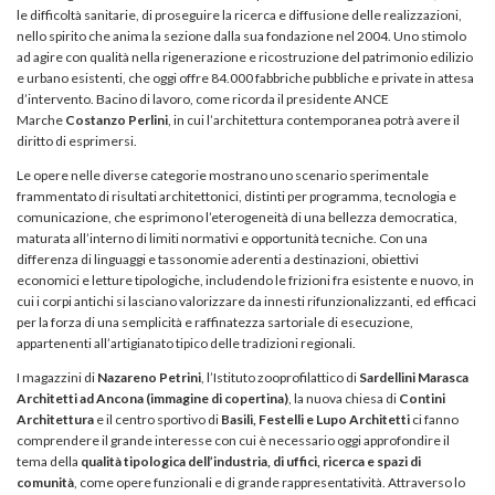
le difficoltà sanitarie, di proseguire la ricerca e diffusione delle realizzazioni,
nello spirito che anima la sezione dalla sua fondazione nel 2004. Uno stimolo
ad agire con qualità nella rigenerazione e ricostruzione del patrimonio edilizio
e urbano esistenti, che oggi offre 84.000 fabbriche pubbliche e private in attesa
d’intervento. Bacino di lavoro, come ricorda il presidente ANCE
Marche
Costanzo Perlini
, in cui l’architettura contemporanea potrà avere il
diritto di esprimersi.
Le opere nelle diverse categorie mostrano uno scenario sperimentale
frammentato di risultati architettonici, distinti per programma, tecnologia e
comunicazione, che esprimono l’eterogeneità di una bellezza democratica,
maturata all’interno di limiti normativi e opportunità tecniche. Con una
differenza di linguaggi e tassonomie aderenti a destinazioni, obiettivi
economici e letture tipologiche, includendo le frizioni fra esistente e nuovo, in
cui i corpi antichi si lasciano valorizzare da innesti rifunzionalizzanti, ed efficaci
per la forza di una semplicità e raffinatezza sartoriale di esecuzione,
appartenenti all’artigianato tipico delle tradizioni regionali.
I magazzini di
Nazareno Petrini
, l’Istituto zooprofilattico di
Sardellini Marasca
Architetti ad Ancona (immagine di copertina)
, la nuova chiesa di
Contini
Architettura
e il centro sportivo di
Basili, Festelli e Lupo Architetti
ci fanno
comprendere il grande interesse con cui è necessario oggi approfondire il
tema della
qualità tipologica dell’industria, di uffici, ricerca e spazi di
comunità
, come opere funzionali e di grande rappresentatività. Attraverso lo