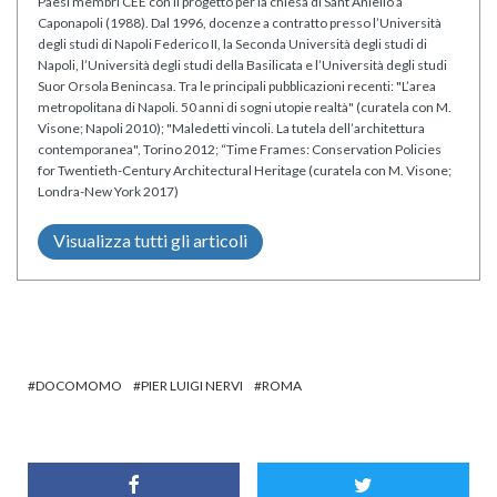
Paesi membri CEE con il progetto per la chiesa di Sant’Aniello a
Caponapoli (1988). Dal 1996, docenze a contratto presso l’Università
degli studi di Napoli Federico II, la Seconda Università degli studi di
Napoli, l’Università degli studi della Basilicata e l’Università degli studi
Suor Orsola Benincasa. Tra le principali pubblicazioni recenti: "L’area
metropolitana di Napoli. 50 anni di sogni utopie realtà" (curatela con M.
Visone; Napoli 2010); "Maledetti vincoli. La tutela dell’architettura
contemporanea", Torino 2012; “Time Frames: Conservation Policies
for Twentieth-Century Architectural Heritage (curatela con M. Visone;
Londra-New York 2017)
Visualizza tutti gli articoli
DOCOMOMO
PIER LUIGI NERVI
ROMA