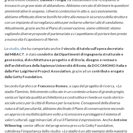
trovava in un grave stato di abbandono. Abbiamo cercato di dirimere le questioni
amministrative in sospeso, i diversi contenziosi in atto e, successivamente,
abbiamo effettuato diverse bonifiche oltre alla messa in sicurezza della struttura
con un impianto di sorveglianza attiva per evitarne ulteriori atti di vandalismo.
Attualmente, grazie anche al Piano di conservazione, siamo ottimisti: stiamo
vagliando diverse proposte di partenariato e ci aspettiamo di portare ben presto
a nuova vita il capolavoro di Nervi
».
Lo
studio
, che ha comportato anche il
vincolo di tutela sull’opera decretato
dal MiBACT
, è stato
condotto dai Dipartimenti di Ingegneria strutturale e
geotecnica, di Architettura e progetto e di Storia, disegno e restauro
dell’architettura della Sapienza Università di Roma, da DOCOMOMO Italia e
dalla Pier Luigi Nervi Project Association
, grazie ad un
contributo erogato
dalla Getty Foundation.
Secondo il professor
Francesco Romeo
, a capo del progetto di ricerca, «
Lo
stadio Flaminio, felicemente collocato in un contesto urbano di grande pregio,
vanta un’ispirata qualità architettonica e costruttiva e riveste un ruolo storico-
sociale unico per la città di Roma e per la nazione. Consapevoli della diversa
natura di tali peculiarità, abbiamo declinato il Piano di conservazione secondo
un approccio multidisciplinare volto a riconoscere e proteggere il sistema di
valori culturali, oggi minacciati, di cui il Flaminio è espressione
». Anche
Antoine
Wilmering
, senior officer del programma presso la Getty Foundation,
sottolinea l’importanza dello studio: «
Lo stadio è un alto esempio della maestria