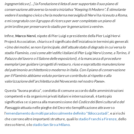
ingegneristica e […] la Fondazione è lieta di aver supportato il suo piano di
conservazione attraverso la nostra iniziativa “Keeping It Modern”. È stimolante
vedere il sostegno civico che la moderna meraviglia di Nervi ha ricevuto a Roma,
e mi congratulo con il gruppo di ricerca per aver completato un piano di
prim’ordine per preservare lo stadio per le generazioni a venire
».
Infine,
Marco Nervi
, nipote di Pier Luigi e presidente della Pier Luigi Nervi
Project Association, chiarisce il significato dell’iniziativa in termini più generali:
«
Uno dei motivi, se non il principale, dell’attuale stato di degrado in cui versa lo
stadio Flaminio, così come altri edifici italiani di Pier Luigi Nervi (come, a Torino, il
Palazzo del lavoro o il Salone delle esposizioni), è la mancanza di procedure
esemplari per guidare i progetti di restauro, riuso e soprattutto manutenzione
del patrimonio architettonico moderno in Italia. Con il piano di conservazione
per il Flaminio abbiamo voluto portare un contributo al rispetto e alla
valorizzazione dell’architettura del Novecento nel nostro Paese
».
Questa “buona pratica”, condotta di comune accordo dalle amministrazioni
competenti e da organismi privati italiani e internazionali, è tanto più
significativa se si pensa alla manomissione del
Codice dei Beni culturali e del
Paesaggio
attuata nelle pieghe del Decreto Semplificazione attraverso
l’
emendamento da molti paradossalmente definito “Sbloccastadi”
, e ai rischi
che corrono altre importanti strutture, quali lo
stadio Franchi a Firenze
, dello
stesso Nervi, o lo
stadio San Siro a Milano
.