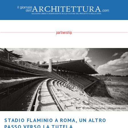
© Matteo Cirenei - photoarch.com
STADIO FLAMINIO A ROMA, UN ALTRO
PASSO VERSO LA TUTELA