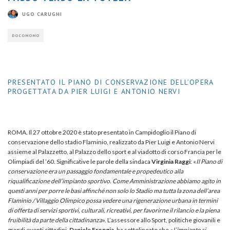
UGO CARUGHI
DOCOMOMO
PRESENTATO IL PIANO DI CONSERVAZIONE DELL’OPERA
PROGETTATA DA PIER LUIGI E ANTONIO NERVI
ROMA. Il 27 ottobre 2020 è stato presentato in Campidoglio il Piano di
conservazione dello stadio Flaminio, realizzato da Pier Luigi e Antonio Nervi
assieme al Palazzetto, al Palazzo dello sport e al viadotto di corso Francia per le
Olimpiadi del ’60. Significative le parole della sindaca
Virginia Raggi
: «
Il Piano di
conservazione era un passaggio fondamentale e propedeutico alla
riqualificazione dell’impianto sportivo. Come Amministrazione abbiamo agito in
questi anni per porre le basi affinché non solo lo Stadio ma tutta la zona dell’area
Flaminio / Villaggio Olimpico possa vedere una rigenerazione urbana in termini
di offerta di servizi sportivi, culturali, ricreativi, per favorirne il rilancio e la piena
fruibilità da parte della cittadinanza
». L’assessore allo Sport, politiche giovanili e
grandi eventi cittadini,
Daniele Frongia
, ha sottolineato che «
L’impianto si