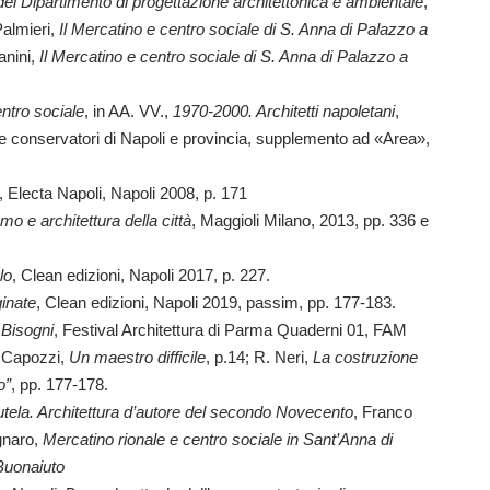
del Dipartimento di progettazione architettonica e ambientale
,
Palmieri,
Il Mercatino e centro sociale di S. Anna di Palazzo a
Lanini,
Il Mercatino e centro sociale di S. Anna di Palazzo a
ntro sociale
, in AA. VV.,
1970-2000. Architetti napoletani
,
ti e conservatori di Napoli e provincia, supplemento ad «Area»,
, Electa Napoli, Napoli 2008, p. 171
o e architettura della città
, Maggioli Milano, 2013, pp. 336 e
lo
, Clean edizioni, Napoli 2017, p. 227.
ginate
, Clean edizioni, Napoli 2019, passim, pp. 177-183.
e Bisogni
, Festival Architettura di Parma Quaderni 01, FAM
. Capozzi,
Un maestro difficile
, p.14; R. Neri,
La costruzione
o”
, pp. 177-178.
la tutela. Architettura d’autore del secondo Novecento
, Franco
agnaro,
Mercatino rionale e centro sociale in Sant’Anna di
Buonaiuto