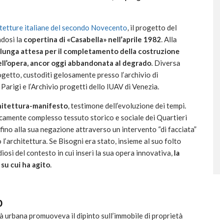
tetture italiane del secondo Novecento
, il progetto del
dosi la
copertina di «Casabella» nell’aprile 1982
. Alla
lunga attesa per il completamento della costruzione
ll’opera, ancor oggi abbandonata al degrado
. Diversa
rogetto, custoditi gelosamente presso l’archivio di
rigi e l’Archivio progetti dello IUAV di Venezia.
hitettura-manifesto
, testimone dell’evoluzione dei tempi.
amente complesso tessuto storico e sociale dei Quartieri
ino alla sua negazione attraverso un intervento “di facciata”
 l’architettura. Se Bisogni era stato, insieme al suo folto
diosi del contesto in cui inserì la sua opera innovativa,
la
 su cui ha agito
.
O
tà urbana promuoveva il dipinto sull’immobile di proprietà