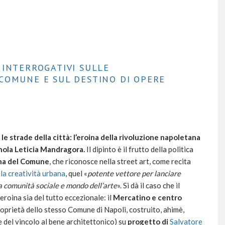
 INTERROGATIVI SULLE
COMUNE E SUL DESTINO DI OPERE
e strade della città: l
’eroina della rivoluzione napoletana
gnola Leticia Mandragora.
Il dipinto è il frutto della politica
ana del Comune
, che riconosce nella street art, come recita
 la creatività urbana
, quel «
potente vettore per lanciare
a comunità sociale e mondo dell’arte
». Si dà il caso che il
’eroina sia del tutto eccezionale: il
Mercatino e centro
roprietà dello stesso Comune di Napoli, costruito, ahimè,
e del vincolo al bene architettonico) su
progetto di
Salvatore