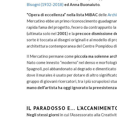
Bisogni (1932-2018)
ed Anna Buonaiuto
.
“Opera di eccellenza” nella lista MiBAC
delle
Archi
Mercatino ebbe un primo riconoscimento guadagnan
rapida fama del progetto, fecero da contrappunto la
(ultimata solo nel
2001
) e la
precoce dismissione de
sorte è toccata ai disegni originali e al modello di p
architettura contemporanea del Centre Pompidou di Pa
Il Mercatino permane come
piccola ma solenne arc
Nato come innesto “moderno” nel denso e morfologic
Spagnoli, poi abbandonato al degrado e dimenticato f
dove il murales è usato per dotare di altro significato
gruppo di giovani ricercatori, tra i più scrupolosi stu
mano dell’artista ha oggi ignorato la preesistenza
IL PARADOSSO E… L’ACCANIMENT
Negli stessi giorni
in cui l’Assessorato alla Creativi