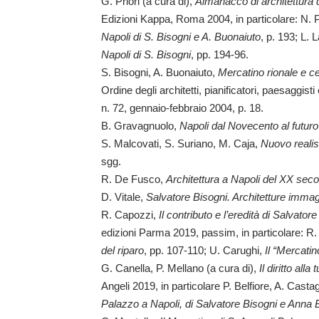
G. Priori (a cura di),
Almanacco di architettura 
Edizioni Kappa, Roma 2004, in particolare: N. 
Napoli di S. Bisogni e A. Buonaiuto
, p. 193; L. 
Napoli di S. Bisogni
, pp. 194-96.
S. Bisogni, A. Buonaiuto,
Mercatino rionale e ce
Ordine degli architetti, pianificatori, paesaggis
n. 72, gennaio-febbraio 2004, p. 18.
B. Gravagnuolo,
Napoli dal Novecento al futuro
S. Malcovati, S. Suriano, M. Caja,
Nuovo realism
sgg.
R. De Fusco,
Architettura a Napoli del XX seco
D. Vitale,
Salvatore Bisogni. Architetture imma
R. Capozzi,
Il contributo e l’eredità di Salvator
edizioni Parma 2019, passim, in particolare: R
del riparo
, pp. 107-110; U. Carughi,
Il “Mercatin
G. Canella, P. Mellano (a cura di),
Il diritto al
Angeli 2019, in particolare P. Belfiore, A. Cast
Palazzo a Napoli, di Salvatore Bisogni e Anna 