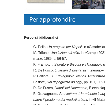
Percorsi bibliografici
G. Polin,
Un progetto per Napoli
, in «Casabella»
M. Trifone,
Una lezione di stile
, in «Campo 2021»
marzo 1985, p. 56-57.
K. Frampton,
Salvatore Bisogni e il linguaggio
R. De Fusco,
Quartieri di novità
, in «Itinerario»
P. Belfiore, B. Gravagnuolo,
Napoli. Architettur
Belfiore,
Dal dopoguerra ad oggi
, pp. 101, 116
R. De Fusco,
Napoli nel Novecento
, Electa Nap
B. Gravagnuolo,
Architettura. L’imminente inau
riapre il problema dei modelli urbani
, in «Il Mat