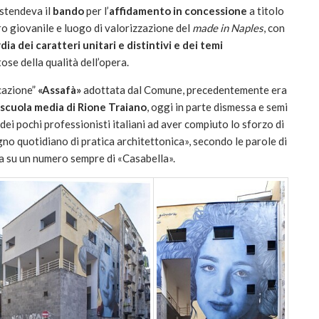
stendeva il
bando
per l’
affidamento in concessione
a titolo
o giovanile e luogo di valorizzazione del
made in Naples
, con
a dei caratteri unitari e distintivi e dei temi
se della qualità dell’opera.
icazione”
«Assafà»
adottata dal Comune, precedentemente era
scuola media di Rione Traiano
, oggi in parte dismessa e semi
ei pochi professionisti italiani ad aver compiuto lo sforzo di
no quotidiano di pratica architettonica», secondo le parole di
a su un numero sempre di «Casabella».