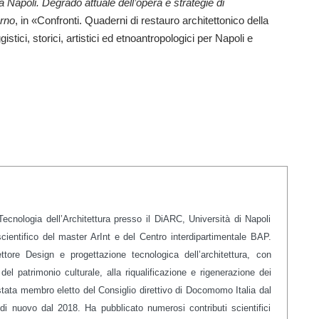
a Napoli. Degrado attuale dell’opera e strategie di
erno
, in «Confronti. Quaderni di restauro architettonico della
stici, storici, artistici ed etnoantropologici per Napoli e
Tecnologia dell’Architettura presso il DiARC, Università di Napoli
cientifico del master ArInt e del Centro interdipartimentale BAP.
ettore Design e progettazione tecnologica dell’architettura, con
del patrimonio culturale, alla riqualificazione e rigenerazione dei
È stata membro eletto del Consiglio direttivo di Docomomo Italia dal
di nuovo dal 2018. Ha pubblicato numerosi contributi scientifici