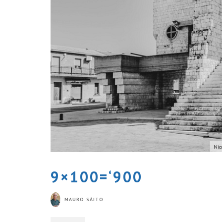
Nic
9×100=‘900
MAURO SÀITO