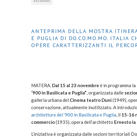
DOCOMOMO
ANTEPRIMA DELLA MOSTRA ITINERA
E PUGLIA DI DO.CO.MO.MO. ITALIA 
OPERE CARATTERIZZANTI IL PERC
MATERA.
Dal 15 al 23 novembre
è in programma la
‘900 in Basilicata e Puglia”
, organizzata dalle
sezion
galleria urbana del
Cinema teatro Duni
(1949), oper
conservazione, attualmente inutilizzato. A introduzi
architetture del ‘900 in Basilicata e Puglia
, il
15-16 
commercio
(1935), opera dell’architetto
Ernesto la
L’iniziativa è organizzata dalle sezioni territoriali D