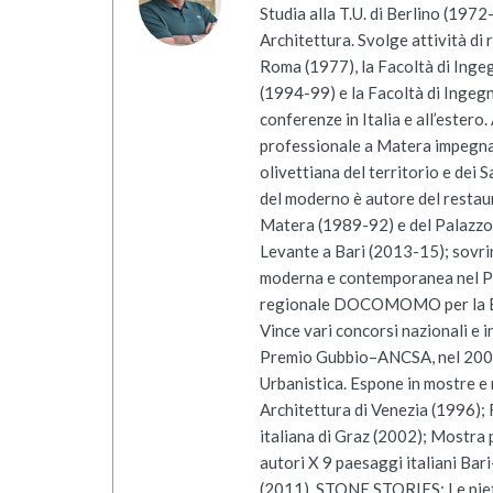
Studia alla T.U. di Berlino (1972
Architettura. Svolge attività di 
Roma (1977), la Facoltà di Ingeg
(1994-99) e la Facoltà di Ingegn
conferenze in Italia e all’estero.
professionale a Matera impegnan
olivettiana del territorio e dei 
del moderno è autore del restau
Matera (1989-92) e del Palazzo 
Levante a Bari (2013-15); sovrin
moderna e contemporanea nel PU
regionale DOCOMOMO per la Ba
Vince vari concorsi nazionali e i
Premio Gubbio–ANCSA, nel 2007 
Urbanistica. Espone in mostre e 
Architettura di Venezia (1996);
italiana di Graz (2002); Mostra
autori X 9 paesaggi italiani Ba
(2011), STONE STORIES; Le pietre