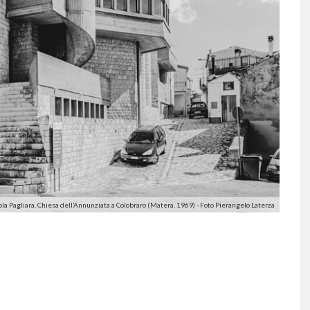
ola Pagliara, Chiesa dell’Annunziata a Colobraro (Matera, 1969) - Foto Pierangelo Laterza