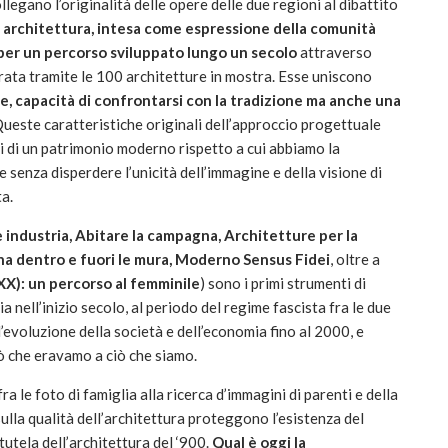
llegano l’originalità delle opere delle due regioni al dibattito
di architettura, intesa come espressione della comunità
a per un percorso sviluppato lungo un secolo
attraverso
arrata tramite le 100 architetture in mostra. Esse uniscono
, capacità di confrontarsi con la tradizione ma anche una
 Queste caratteristiche originali dell’approccio progettuale
si di un patrimonio moderno rispetto a cui abbiamo la
 senza disperdere l’unicità dell’immagine e della visione di
a.
e industria, Abitare la campagna, Architetture per la
na dentro e fuori le mura, Moderno Sensus Fidei
, oltre a
X): un percorso al femminile
) sono i primi strumenti di
a nell’inizio secolo, al periodo del regime fascista fra le due
ll’evoluzione della società e dell’economia fino al 2000, e
ò che eravamo a ciò che siamo.
a le foto di famiglia alla ricerca d’immagini di parenti e della
 sulla qualità dell’architettura proteggono l’esistenza del
utela dell’architettura del ‘900.
Qual è oggi la