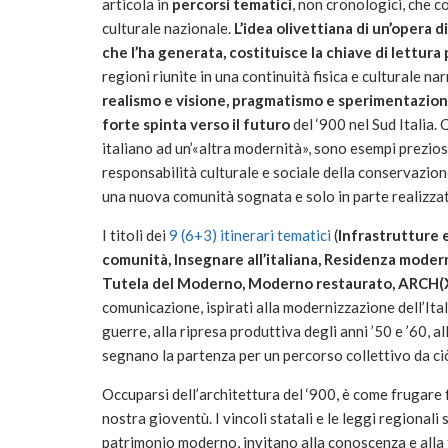
articola in
percorsi tematici
, non cronologici, che co
culturale nazionale.
L’idea olivettiana di un’opera 
che l’ha generata, costituisce la chiave di lettur
regioni riunite in una continuità fisica e culturale n
realismo e visione, pragmatismo e sperimentazione
forte spinta verso il futuro
del ‘900 nel Sud Italia.
italiano ad un’«altra modernità», sono esempi prezio
responsabilità culturale e sociale della conservazione
una nuova comunità sognata e solo in parte realizzat
I titoli dei
9 (6+3) itinerari tematici
(
Infrastrutture 
comunità, Insegnare all’italiana, Residenza moder
Tutela del Moderno, Moderno restaurato, ARCH(X
comunicazione, ispirati alla modernizzazione dell’Itali
guerre, alla ripresa produttiva degli anni ’50 e ’60, a
segnano la partenza per un percorso collettivo da ci
Occuparsi dell’architettura del ‘900, è come frugare fr
nostra gioventù. I vincoli statali e le leggi regionali
patrimonio moderno, invitano alla conoscenza e alla t