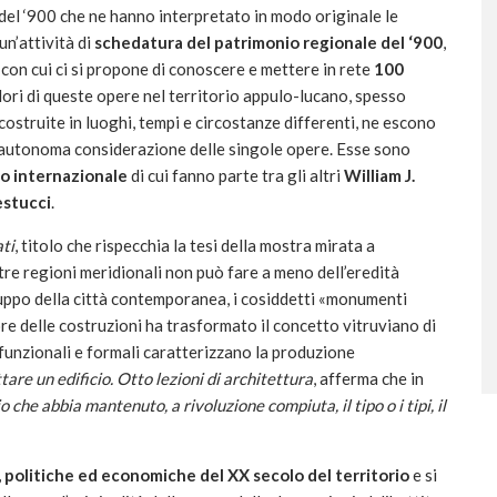
del ‘900 che ne hanno interpretato in modo originale le
 un’attività di
schedatura del patrimonio regionale del ‘900
,
on cui ci si propone di conoscere e mettere in rete
100
alori di queste opere nel territorio appulo-lucano, spesso
 costruite in luoghi, tempi e circostanze differenti, ne escono
 l’autonoma considerazione delle singole opere. Esse sono
co internazionale
di cui fanno parte tra gli altri
William J.
estucci
.
ati
, titolo che rispecchia la tesi della mostra mirata a
stre regioni meridionali non può fare a meno dell’eredità
iluppo della città contemporanea, i cosiddetti «monumenti
ore delle costruzioni ha trasformato il concetto vitruviano di
 funzionali e formali caratterizzano la produzione
are un edificio. Otto lezioni di architettura
, afferma che in
io che abbia mantenuto, a rivoluzione compiuta, il tipo o i tipi, il
i, politiche ed economiche del XX secolo del territorio
e si