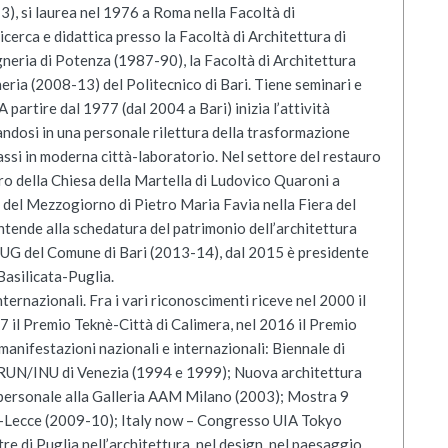
-3), si laurea nel 1976 a Roma nella Facoltà di
ricerca e didattica presso la Facoltà di Architettura di
neria di Potenza (1987-90), la Facoltà di Architettura
eria (2008-13) del Politecnico di Bari. Tiene seminari e
 A partire dal 1977 (dal 2004 a Bari) inizia l’attività
dosi in una personale rilettura della trasformazione
Sassi in moderna città-laboratorio. Nel settore del restauro
ro della Chiesa della Martella di Ludovico Quaroni a
del Mezzogiorno di Pietro Maria Favia nella Fiera del
tende alla schedatura del patrimonio dell’architettura
G del Comune di Bari (2013-14), dal 2015 è presidente
silicata-Puglia.
nternazionali. Fra i vari riconoscimenti riceve nel 2000 il
il Premio Teknè-Città di Calimera, nel 2016 il Premio
manifestazioni nazionali e internazionali: Biennale di
 RUN/INU di Venezia (1994 e 1999); Nuova architettura
 personale alla Galleria AAM Milano (2003); Mostra 9
ri-Lecce (2009-10); Italy now – Congresso UIA Tokyo
 di Puglia nell’architettura, nel design, nel paesaggio,