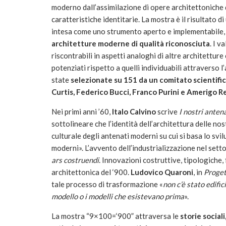
moderno dall’assimilazione di opere architettoniche 
caratteristiche identitarie. La mostra è il risultato di
intesa come uno strumento aperto e implementabile, c
architetture moderne di qualità riconosciuta
. I v
riscontrabili in aspetti analoghi di altre architetture
potenziati rispetto a quelli individuabili attraverso
state
selezionate su 151 da un comitato scientifi
Curtis, Federico Bucci, Franco Purini e Amerigo R
Nei primi anni ’60,
Italo Calvino
scrive
I nostri anten
sottolineare che l’identità dell’architettura delle no
culturale degli antenati moderni su cui si basa lo sv
moderni». L’avvento dell’industrializzazione nel sett
ars costruendi
. Innovazioni costruttive, tipologiche,
architettonica del ‘900.
Ludovico Quaroni
, in
Progett
tale processo di trasformazione «
non c’è stato edific
modello o i modelli che esistevano prima
».
La mostra “9×100=‘900” attraversa le
storie social