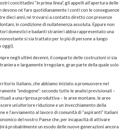
tri concittadini “in prima linea”, gli appelli all’apertura delle
 devono né fare quotidianamente i conti con le conseguenze
tre dieci anni, né trovarsi a contatto diretto con presenze
 lontani, in condizione di nullatenenza assoluta. Eppure non
tori domestici e badanti stranieri abbia rappresentato una
, nonostante si sia trattato per lo più di persone a lungo
 oggi).
mpre negli ultimi decenni, il comparto delle costruzioni si sia
traniera e largamente irregolare, gran parte della quale solo
rritorio italiano, che abbiamo iniziato a promuovere nel
amente “endogene”: secondo tutte le analisi previsionali –
uali a una ripresa produttiva – le aree montane, le aree
scere un’ulteriore riduzione e un invecchiamento della
 e l’avviamento al lavoro di comunità di “aspiranti” italiani
conomico del nostro Paese che, per incapacità di attivare
subirà probabilmente un esodo delle nuove generazioni ancora