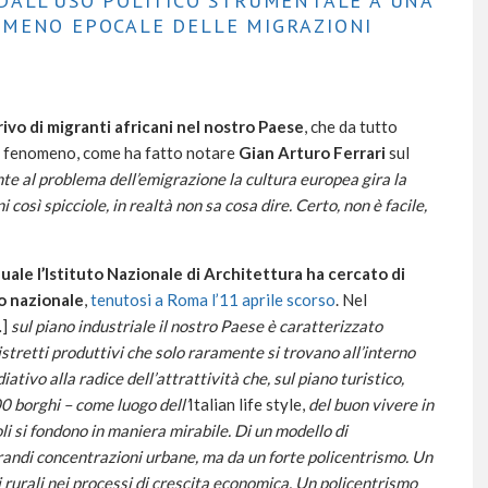
DALL’USO POLITICO STRUMENTALE A UNA
OMENO EPOCALE DELLE MIGRAZIONI
rivo di migranti africani nel nostro Paese
, che da tutto
el fenomeno, come ha fatto notare
Gian Arturo Ferrari
sul
nte al problema dell’emigrazione la cultura europea gira la
 così spicciole, in realtà non sa cosa dire. Certo, non è facile,
quale l’Istituto Nazionale di Architettura ha cercato di
o nazionale
,
tenutosi a Roma l’11 aprile scorso
. Nel
…]
sul piano industriale il nostro Paese è caratterizzato
tretti produttivi che solo raramente si trovano all’interno
iativo alla radice dell’attrattività che, sul piano turistico,
00 borghi – come luogo dell’
Italian life style,
del buon vivere in
li si fondono in maniera mirabile. Di un modello di
randi concentrazioni urbane, ma da un forte policentrismo.
Un
 rurali nei processi di crescita economica.
Un policentrismo