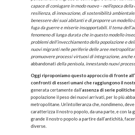
capace di coniugare in modo nuovo – nell’epoca della c
resilienza, di innovazione, di sostenibilità ambientale
benessere dei suoi abitanti e di proporre un modello 
fuga da guerre e miserie insopportabili.
Il tema dell’a
fenomeno di lunga durata
che in questo modello inse
problemi dell’invecchiamento della popolazione e del
nuovi migranti nelle periferie delle aree metropolitane
promuovere processi virtuosi di integrazione, anche rip
abbandonati
della penisola, innestando nuovi proces
Oggi riproponiamo questo approccio di fronte all
confronti di esseri umani che raggiungono il nost
generata certamente dall’
assenza di serie politich
popolazione il peso dei nuovi arrivati, per lo più abb
metropolitane. Un’intolleranza che, nondimeno, deve f
caratterizza il nostro popolo, da una parte, e con la
grande il nostro popolo a partire dall’antichità, face
diverse.