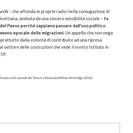
Arch
– che affonda le proprie radici nella coniugazione di
ivettiana, animata da una sincera sensibilità sociale –
fa
e del Paese perché sappiano passare dall’uso politico
omeno epocale delle migrazioni.
Un appello che non nega
prattutto dalla volontà di contribuire ad una ripresa
l settore delle costruzioni che vede il nostro Istituto in
959.
lizzato sulle sponde del Tevere a Roma da William Kentridge (2016)