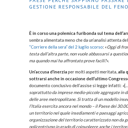
PAESE PERCHÉ SAPPIANO PASSARE 
GESTIONE RESPONSABILE DEL FEN
È in corso una polemica furibonda sul tema dell’ar
sembra alimentata meno che da un’analisi attenta d
“Corriere della sera” del 2 luglio scorso
: «
Oggi di fro
testa dall’altra parte, non vuole abbassarsi a questioni
ma quando mai ha affrontato prove facili?
».
Un’accusa d’inerzia
per molti aspetti meritata,
alla 
sottrarsi anche in occasione dell’ultimo Congress
documento conclusivo dell’assise si legge infatti:
«
[
soprattutto da imprese medio-piccole aggregate in dis
delle aree metropolitane.
Si tratta di un modello insed
l’Italia esercita ancora nel mondo – il Paese dei 30.0
un territorio nel quale insediamenti e paesaggi agrico
organizzazione del territorio caratterizzato non da g
policentrismo in grado di coinvolgere anche i territori