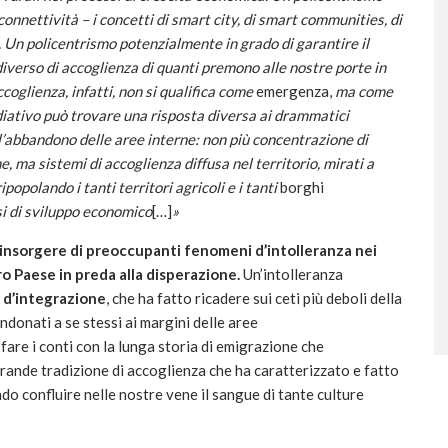
onnettività – i concetti di smart city, di smart communities, di
.
Un policentrismo potenzialmente in grado di garantire il
diverso di accoglienza di quanti premono alle nostre porte in
ccoglienza, infatti, non si qualifica come
emergenza,
ma come
diativo può trovare una risposta diversa ai drammatici
l’abbandono delle aree interne: non più concentrazione di
, ma sistemi di accoglienza diffusa nel territorio, mirati a
opolando i tanti territori agricoli e i tanti
borghi
si di sviluppo economico
[…]
»
’insorgere di preoccupanti fenomeni d’intolleranza nei
ro Paese in preda alla disperazione.
Un’intolleranza
e d’integrazione
, che ha fatto ricadere sui ceti più deboli della
andonati a se stessi ai margini delle aree
are i conti con la lunga storia di emigrazione che
 grande tradizione di accoglienza che ha caratterizzato e fatto
ndo confluire nelle nostre vene il sangue di tante culture