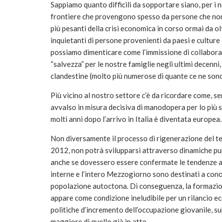
Sappiamo quanto difficili da sopportare siano, per i nos
frontiere che provengono spesso da persone che non
più pesanti della crisi economica in corso ormai da ol
inquietanti di persone provenienti da paesi e culture
possiamo dimenticare come l’immissione di collabora
“salvezza” per le nostre famiglie negli ultimi decenni
clandestine (molto più numerose di quante ce ne sono
Più vicino al nostro settore c’è da ricordare come, se
avvalso in misura decisiva di manodopera per lo più s
molti anni dopo l’arrivo in Italia è diventata europea.
Non diversamente il processo di rigenerazione del te
2012, non potrà svilupparsi attraverso dinamiche pur
anche se dovessero essere confermate le tendenze att
interne e l’intero Mezzogiorno sono destinati a cono
popolazione autoctona. Di conseguenza, la formazione
appare come condizione ineludibile per un rilancio e
politiche d’incremento dell’occupazione giovanile, 
maggiore di quello già in atto.