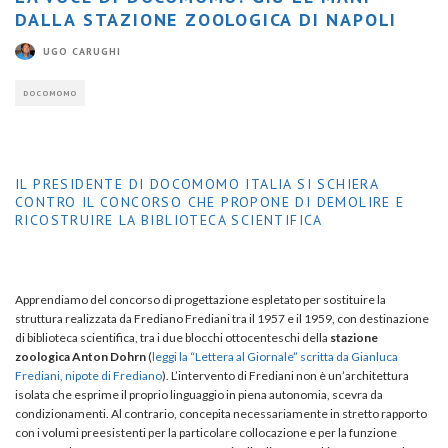
DALLA STAZIONE ZOOLOGICA DI NAPOLI
UGO CARUGHI
DOCOMOMO
IL PRESIDENTE DI DOCOMOMO ITALIA SI SCHIERA
CONTRO IL CONCORSO CHE PROPONE DI DEMOLIRE E
RICOSTRUIRE LA BIBLIOTECA SCIENTIFICA
Apprendiamo del concorso di progettazione espletato per sostituire la
struttura realizzata da Frediano Frediani tra il 1957 e il 1959, con destinazione
di biblioteca scientifica, tra i due blocchi ottocenteschi della
stazione
zoologica Anton Dohrn
(
leggi la “Lettera al Giornale” scritta da Gianluca
Frediani, nipote di Frediano
). L’intervento di Frediani non è un’architettura
isolata che esprime il proprio linguaggio in piena autonomia, scevra da
condizionamenti. Al contrario, concepita necessariamente in stretto rapporto
con i volumi preesistenti per la particolare collocazione e per la funzione