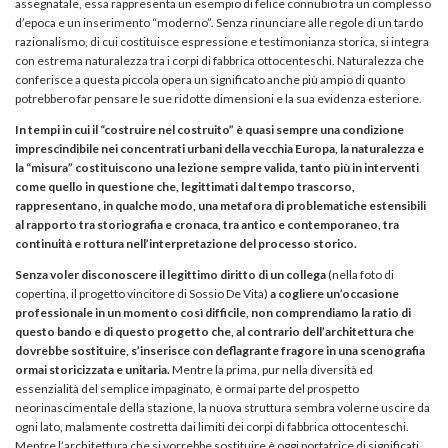
assegnatale, essa rappresenta un esempio di felice connubio tra un complesso
d’epoca e un inserimento “moderno”. Senza rinunciare alle regole di un tardo
razionalismo, di cui costituisce espressione e testimonianza storica, si integra
con estrema naturalezza tra i corpi di fabbrica ottocenteschi. Naturalezza che
conferisce a questa piccola opera un significato anche più ampio di quanto
potrebbero far pensare le sue ridotte dimensioni e la sua evidenza esteriore.
In tempi in cui il “costruire nel costruito” è quasi sempre una condizione
imprescindibile nei concentrati urbani della vecchia Europa, la naturalezza e
la “misura” costituiscono una lezione sempre valida, tanto più in interventi
come quello in questione che, legittimati dal tempo trascorso,
rappresentano, in qualche modo, una metafora di problematiche estensibili
al rapporto tra storiografia e cronaca, tra antico e contemporaneo, tra
continuità e rottura nell’interpretazione del processo storico.
Senza voler disconoscere il legittimo diritto di un collega
(nella foto di
copertina, il progetto vincitore di Sossio De Vita)
a cogliere un’occasione
professionale in un momento così difficile, non comprendiamo la ratio di
questo bando e di questo progetto che, al contrario dell’architettura che
dovrebbe sostituire, s’inserisce con deflagrante fragore in una scenografia
ormai storicizzata e unitaria.
Mentre la prima, pur nella diversità ed
essenzialità del semplice impaginato, è ormai parte del prospetto
neorinascimentale della stazione, la nuova struttura sembra volerne uscire da
ogni lato, malamente costretta dai limiti dei corpi di fabbrica ottocenteschi.
Mentre l’architettura che si vorrebbe sostituire è oggi portatrice di significati