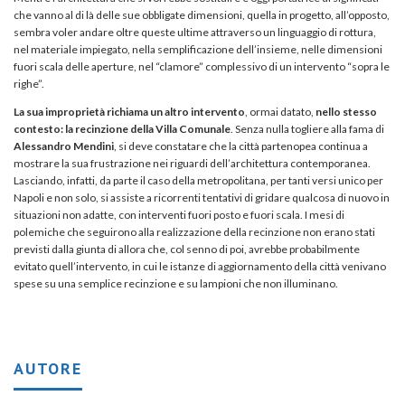
che vanno al di là delle sue obbligate dimensioni, quella in progetto, all’opposto,
sembra voler andare oltre queste ultime attraverso un linguaggio di rottura,
nel materiale impiegato, nella semplificazione dell’insieme, nelle dimensioni
fuori scala delle aperture, nel “clamore” complessivo di un intervento “sopra le
righe”.
La sua improprietà richiama un altro intervento
, ormai datato,
nello stesso
contesto: la recinzione della Villa Comunale
. Senza nulla togliere alla fama di
Alessandro Mendini
, si deve constatare che la città partenopea continua a
mostrare la sua frustrazione nei riguardi dell’architettura contemporanea.
Lasciando, infatti, da parte il caso della metropolitana, per tanti versi unico per
Napoli e non solo, si assiste a ricorrenti tentativi di gridare qualcosa di nuovo in
situazioni non adatte, con interventi fuori posto e fuori scala. I mesi di
polemiche che seguirono alla realizzazione della recinzione non erano stati
previsti dalla giunta di allora che, col senno di poi, avrebbe probabilmente
evitato quell’intervento, in cui le istanze di aggiornamento della città venivano
spese su una semplice recinzione e su lampioni che non illuminano.
AUTORE