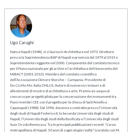
Ugo Carughi
Nato a Napoli (1948), vi si laurea in Architettura nel 1973. Direttore
presso la Soprintendenza BAP di Napoli e provincia dal 1979 al 2013 e
Soprintendente reggente nel 2000. Componente del comitato tecnico
per il Piano nazionale per gli archivi e l’architettura del Novecento del
MiBACT (2001-2013). Membro del comitato scientifico
dell’Associazione Dimore Storiche – Campania. Presidente di
Do.Co.Mo.Mo. Italia ONLUS. Autore di numerosi restauri e di
allestimenti di mostre di architettura e arte. Premio ex-aequo al
concorso per progetti pilota per la conservazione dei monumenti tra
Paesi membri CEE con il progetto per la chiesa di Sant’Aniello a
Caponapoli (1988). Dal 1996, docenze a contratto presso l’Università
degli studi di Napoli Federico II, la Seconda Università degli studi di
Napoli, l’Università degli studi della Basilicata e l’Università degli studi
Suor Orsola Benincasa. Tra le principali pubblicazioni recenti: "L’area
metropolitana di Napoli. 50 anni di sogni utopie realtà" (curatela con M.